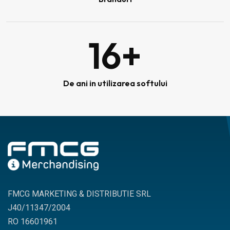
16
+
De ani in utilizarea softului
FMCG MARKETING & DISTRIBUTIE SRL
J40/11347/2004
RO 16601961