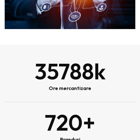
35788
k
Ore mercantizare
720
+
Branduri