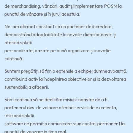
de merchandising, vânzări, audit și implementare POSM la
punctul de vânzare și în jurul acestuia.
Ne-am afirmat constant ca un partener de încredere,
demonstrând adaptabilitate la nevoile clienților noștri și
oferind soluții
personalizate, bazate pe bună organizare și inovație
continuă.
Suntem pregătiți să fim o extensie a echipei dumneavoastră,
contribuind activ la îndeplinirea obiectivelor și la dezvoltarea
sustenabilă a afacerii.
Vom continua să ne dedicăm misiunii noastre de a fi
partenerul dvs. de valoare oferind servicii de excelenta,
utilizand solutii
software ce permit o comunicare si un control permanent la
punctul de vanzare in timp real.