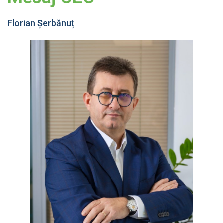
Florian Șerbănuț​