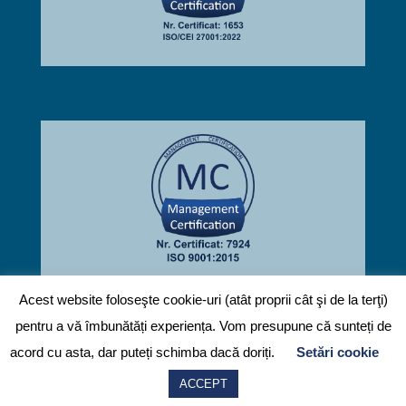
Acest website foloseşte cookie-uri (atât proprii cât şi de la terţi)
pentru a vă îmbunătăți experiența. Vom presupune că sunteți de
Contactează-ne
© 2026
FMCGMANAGEMENT.ro
Powered by
Codehac.com
acord cu asta, dar puteți schimba dacă doriți.
Setări cookie
Prelucrarea datelor cu caracter personal
ACCEPT