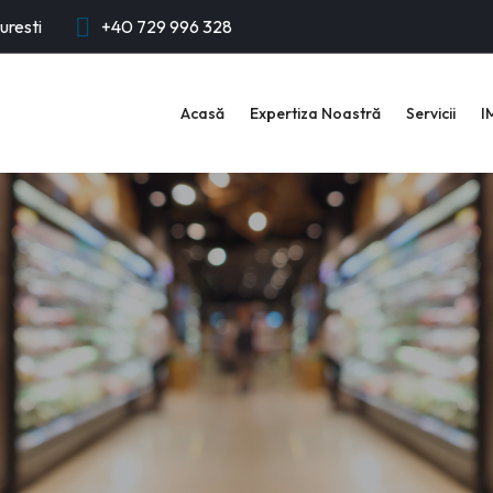
uresti
+40 729 996 328
Acasă
Expertiza Noastră
Servicii
I