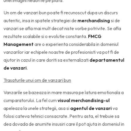
unei imagini nedorite pe piata.
Un om de vanzari bun poate fi recunoscut dupa un discurs
autentic, insa in spatele strategiei de
merchandising
si de
vanzari se afla mai mult decat niste vorbe potrivite. Se afla
rezultate scalabile si o evolutie constanta.
FMCG
Management
are o experienta considerabila in domeniul
vanzarilor iar echipele noastre de profesionisti va pot fi de
ajutor in cazul in care doriti sa externalizati
departamentul
de vanzari
.
Trasaturile unui om de vanzari bun
Vanzarile se bazeaza in mare masura pe latura emotionala a
cumparatorului. La fel cum
visual merchandising-ul
apeleaza la unele strategii, asa si
agentul de vanzari
va
folosi cateva tehnici consacrate. Pentru asta, el trebuie sa
dea dovada de anumite insusiri care il pot ajuta in domeniul in