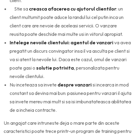
client.
Stie sa
creasca afacerea cu ajutorul clientilor
: un
client multumit poate aduce la randul lui cel putin inca un
client care are nevoie de aceleasi servicii. O vanzare
reusita poate deschide mai multe usi in viitorul apropiat.
Intelege nevoile clientului: agentul de vanzari
va avea
pregatit un discurs convingator insa il va asculta pe client si
va si atent la nevoile lui. Daca este cazul, omul de vanzari
poate gasi o
solutie potrivita
, personalizata pentru
nevoile clientului.
Nu inceteaza sa invete
despre vanzari
si incearca in mod
constant sa devina mai bun: pasiunea pentru vanzari il ajuta
sa invete mereu mai mult si sa isi imbunatateasca abilitatea
de a incheia contracte.
Un angajat care intruneste deja o mare parte din aceste
caracteristici poate trece printr-un program de training pentru