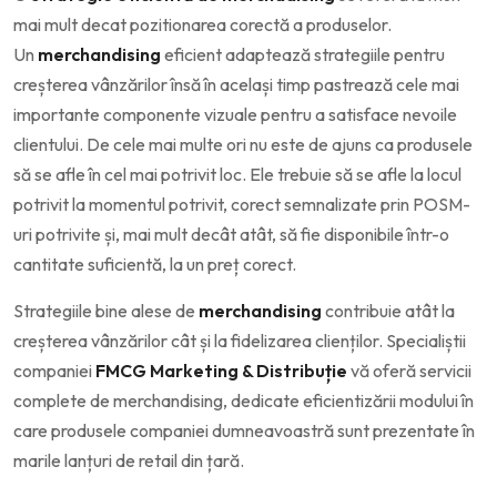
mai mult decat pozitionarea corectă a produselor.
Un
merchandising
eficient adaptează strategiile pentru
creșterea vânzărilor însă în același timp pastrează cele mai
importante componente vizuale pentru a satisface nevoile
clientului. De cele mai multe ori nu este de ajuns ca produsele
să se afle în cel mai potrivit loc. Ele trebuie să se afle la locul
potrivit la momentul potrivit, corect semnalizate prin POSM-
uri potrivite și, mai mult decât atât, să fie disponibile într-o
cantitate suficientă, la un preț corect.
Strategiile bine alese de
merchandising
contribuie atât la
creșterea vânzărilor cât și la fidelizarea clienților. Specialiștii
companiei
FMCG Marketing & Distribuție
vă oferă servicii
complete de merchandising, dedicate eficientizării modului în
care produsele companiei dumneavoastră sunt prezentate în
marile lanțuri de retail din țară.