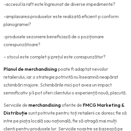
-accesul la raft este îngreunat de diverse impedimente?
-amplasarea produselor este realizată eficient și conform
planogramei?
-produsele sezoniere beneficiază de o poziționare
corespunzătoare?
– stocul este complet și prețul este corespunzător?
Planul de merchandising
poate fi adaptat nevoilor
retailerului, iar o strategie potrivită nu înseamnă neapărat
schimbări majore. Schimbările mici pot avea un impact
semnificativ și îi pot oferi clientului o experiență nouă, placută.
Serviciile de
merchandising
oferite de
FMCG Marketing &
Distribuție
sunt potrivite pentru toți retailerii ce doresc fie să
intre pe piața locală sau națională, fie să atragă mai mulți
clienți pentru produsele lor. Serviciile noastre se bazează pe