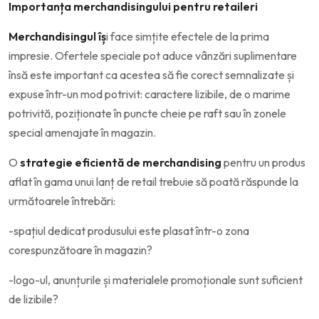
Importanța merchandisingului pentru retaileri
Merchandisingul îș
i face simțite efectele de la prima
impresie. Ofertele speciale pot aduce vânzări suplimentare
însă este important ca acestea să fie corect semnalizate și
expuse într-un mod potrivit: caractere lizibile, de o marime
potrivită, poziționate în puncte cheie pe raft sau în zonele
special amenajate în magazin.
O
strategie eficientă de merchandising
pentru un produs
aflat în gama unui lanț de retail trebuie să poată răspunde la
următoarele întrebări:
-spațiul dedicat produsului este plasat într-o zona
corespunzătoare în magazin?
-logo-ul, anunțurile și materialele promoționale sunt suficient
de lizibile?