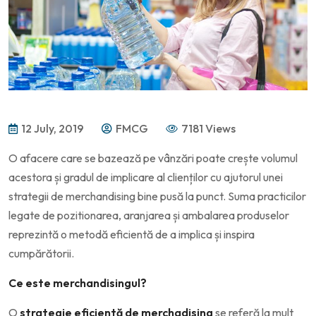
12 July, 2019
FMCG
7181 Views
O afacere care se bazează pe vânzări poate crește volumul
acestora și gradul de implicare al clienților cu ajutorul unei
strategii de merchandising bine pusă la punct. Suma practicilor
legate de pozitionarea, aranjarea și ambalarea produselor
reprezintă o metodă eficientă de a implica și inspira
cumpărătorii.
Ce este merchandisingul?
O
strategie eficientă de merchadising
se referă la mult