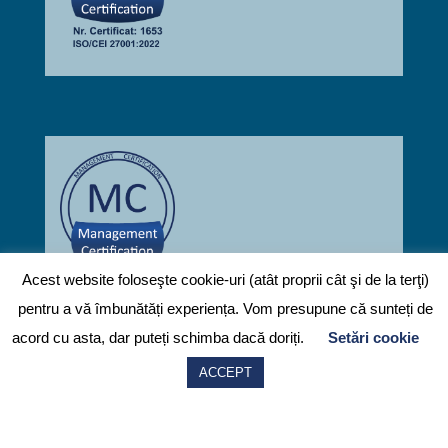
Acest website foloseşte cookie-uri (atât proprii cât şi de la terţi)
pentru a vă îmbunătăți experiența. Vom presupune că sunteți de
Contactează-ne
acord cu asta, dar puteți schimba dacă doriți.
Setări cookie
ACCEPT
© 2026
FMCGMANAGEMENT.ro
Powered by
Codehac.com
Prelucrarea datelor cu caracter personal