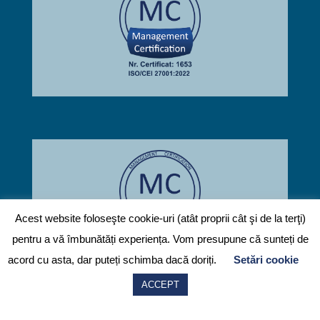
Acest website foloseşte cookie-uri (atât proprii cât şi de la terţi)
pentru a vă îmbunătăți experiența. Vom presupune că sunteți de
Contactează-ne
acord cu asta, dar puteți schimba dacă doriți.
Setări cookie
ACCEPT
© 2026
FMCGMANAGEMENT.ro
Powered by
Codehac.com